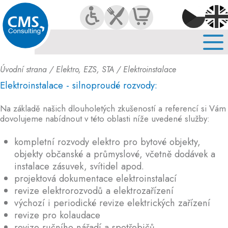
O NÁS
SLUŽBY
KARIÉRA
Úvodní strana
/
Elektro, EZS, STA
/ Elektroinstalace
KONTAKT
Elektroinstalace - silnoproudé rozvody:
Na základě našich dlouholetých zkušeností a referencí si Vám
dovolujeme nabídnout v této oblasti níže uvedené služby:
kompletní rozvody elektro pro bytové objekty,
objekty občanské a průmyslové, včetně dodávek a
instalace zásuvek, svítidel apod.
projektová dokumentace elektroinstalací
revize elektrorozvodů a elektrozařízení
výchozí i periodické revize elektrických zařízení
revize pro kolaudace
revize ručního nářadí a spotřebičů