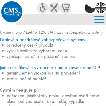
O NÁS
SLUŽBY
KARIÉRA
Úvodní strana
/
Elektro, EZS, STA
/ EZS - Zabezpečovací systémy
KONTAKT
Drátové a bezdrátové zabezpečovací systémy:
osvědčený český produkt
vysoká kvalita za výbornou cenu
vynikající záruční a pozáruční servis
Jsme certifikováni výrobcem k autorizované montáži!!
garantujeme vysokou kvalitu provedení
profesionální montáž
Systém reaguje při:
poškození jakéhokoliv prvku, otevření dveří nebo
okna, pohybu osob, rozbití skla, výpadku