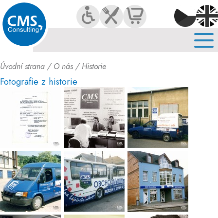
O NÁS
SLUŽBY
KARIÉRA
Úvodní strana
/
O nás
/
Historie
KONTAKT
Fotografie z historie